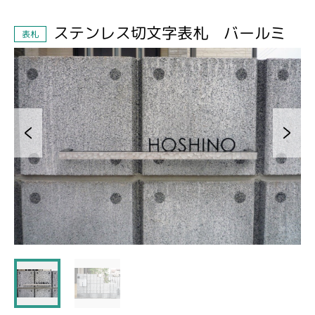
ステンレス切文字表札 バールミ
表札