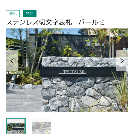
表札
特注
ステンレス切文字表札 バールミ