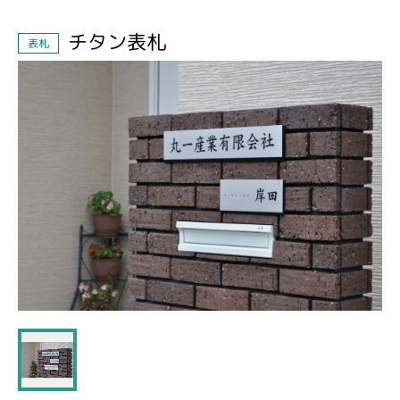
チタン表札
表札