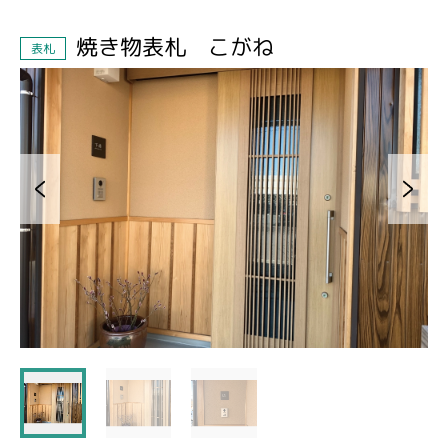
焼き物表札 こがね
表札