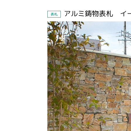
アルミ鋳物表札 イ
表札