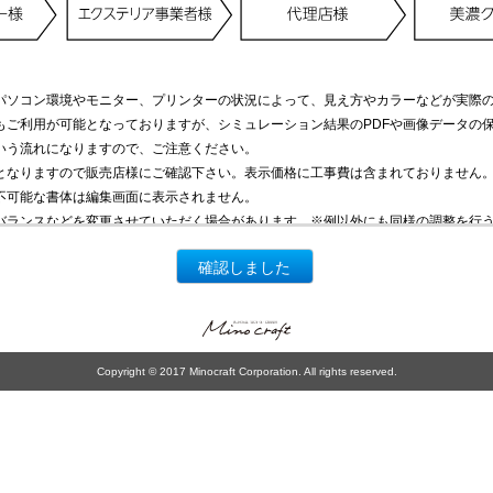
パソコン環境やモニター、プリンターの状況によって、見え方やカラーなどが実際
もご利用が可能となっておりますが、シミュレーション結果のPDFや画像データの
いう流れになりますので、ご注意ください。
となりますので販売店様にご確認下さい。表示価格に工事費は含まれておりません
不可能な書体は編集画面に表示されません。
バランスなどを変更させていただく場合があります。※例以外にも同様の調整を行
確認しました
Copyright © 2017 Minocraft Corporation. All rights reserved.