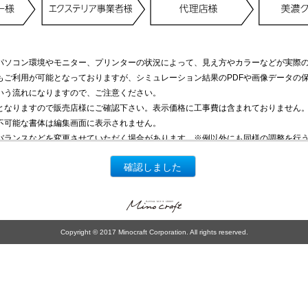
パソコン環境やモニター、プリンターの状況によって、見え方やカラーなどが実際
もご利用が可能となっておりますが、シミュレーション結果のPDFや画像データの
いう流れになりますので、ご注意ください。
となりますので販売店様にご確認下さい。表示価格に工事費は含まれておりません
不可能な書体は編集画面に表示されません。
バランスなどを変更させていただく場合があります。※例以外にも同様の調整を行
確認しました
Copyright © 2017 Minocraft Corporation. All rights reserved.