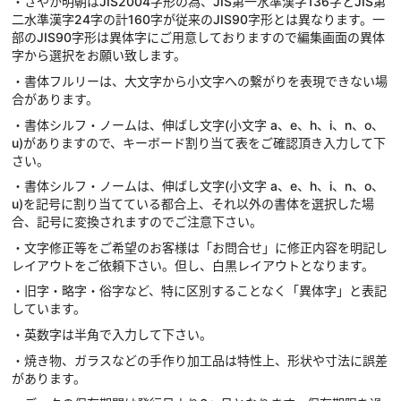
・さやか明朝はJIS2004字形の為、JIS第一水準漢字136字とJIS第
二水準漢字24字の計160字が従来のJIS90字形とは異なります。一
部のJIS90字形は異体字にご用意しておりますので編集画面の異体
字から選択をお願い致します。
・書体フルリーは、大文字から小文字への繋がりを表現できない場
合があります。
・書体シルフ・ノームは、伸ばし文字(小文字 a、e、h、i、n、o、
u)がありますので、キーボード割り当て表をご確認頂き入力して下
さい。
・書体シルフ・ノームは、伸ばし文字(小文字 a、e、h、i、n、o、
u)を記号に割り当てている都合上、それ以外の書体を選択した場
合、記号に変換されますのでご注意下さい。
・文字修正等をご希望のお客様は「お問合せ」に修正内容を明記し
レイアウトをご依頼下さい。但し、白黒レイアウトとなります。
・旧字・略字・俗字など、特に区別することなく「異体字」と表記
しています。
・英数字は半角で入力して下さい。
・焼き物、ガラスなどの手作り加工品は特性上、形状や寸法に誤差
があります。