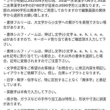
・さやか明朝はJIS2004字形の為、JIS第一水準漢字136字とJIS第
二水準漢字24字の計160字が従来のJIS90字形とは異なります。一
部のJIS90字形は異体字にご用意しておりますので編集画面の異体
字から選択をお願い致します。
・書体フルリーは、大文字から小文字への繋がりを表現できない場
合があります。
・書体シルフ・ノームは、伸ばし文字(小文字 a、e、h、i、n、o、
u)がありますので、キーボード割り当て表をご確認頂き入力して下
さい。
・書体シルフ・ノームは、伸ばし文字(小文字 a、e、h、i、n、o、
u)を記号に割り当てている都合上、それ以外の書体を選択した場
合、記号に変換されますのでご注意下さい。
・文字修正等をご希望のお客様は「お問合せ」に修正内容を明記し
レイアウトをご依頼下さい。但し、白黒レイアウトとなります。
・旧字・略字・俗字など、特に区別することなく「異体字」と表記
しています。
・英数字は半角で入力して下さい。
・焼き物、ガラスなどの手作り加工品は特性上、形状や寸法に誤差
があります。