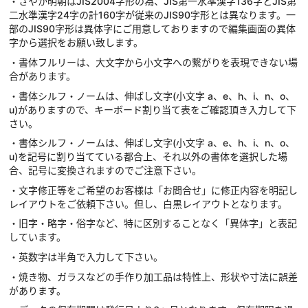
・さやか明朝はJIS2004字形の為、JIS第一水準漢字136字とJIS第
二水準漢字24字の計160字が従来のJIS90字形とは異なります。一
部のJIS90字形は異体字にご用意しておりますので編集画面の異体
字から選択をお願い致します。
・書体フルリーは、大文字から小文字への繋がりを表現できない場
合があります。
・書体シルフ・ノームは、伸ばし文字(小文字 a、e、h、i、n、o、
u)がありますので、キーボード割り当て表をご確認頂き入力して下
さい。
・書体シルフ・ノームは、伸ばし文字(小文字 a、e、h、i、n、o、
u)を記号に割り当てている都合上、それ以外の書体を選択した場
合、記号に変換されますのでご注意下さい。
・文字修正等をご希望のお客様は「お問合せ」に修正内容を明記し
レイアウトをご依頼下さい。但し、白黒レイアウトとなります。
・旧字・略字・俗字など、特に区別することなく「異体字」と表記
しています。
・英数字は半角で入力して下さい。
・焼き物、ガラスなどの手作り加工品は特性上、形状や寸法に誤差
があります。