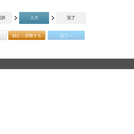
選択
入力
完了
細かく調整する
完了へ