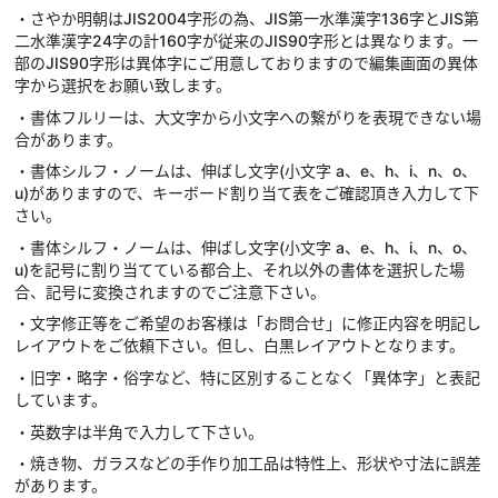
・さやか明朝はJIS2004字形の為、JIS第一水準漢字136字とJIS第
二水準漢字24字の計160字が従来のJIS90字形とは異なります。一
部のJIS90字形は異体字にご用意しておりますので編集画面の異体
字から選択をお願い致します。
・書体フルリーは、大文字から小文字への繋がりを表現できない場
合があります。
・書体シルフ・ノームは、伸ばし文字(小文字 a、e、h、i、n、o、
u)がありますので、キーボード割り当て表をご確認頂き入力して下
さい。
・書体シルフ・ノームは、伸ばし文字(小文字 a、e、h、i、n、o、
u)を記号に割り当てている都合上、それ以外の書体を選択した場
合、記号に変換されますのでご注意下さい。
・文字修正等をご希望のお客様は「お問合せ」に修正内容を明記し
レイアウトをご依頼下さい。但し、白黒レイアウトとなります。
・旧字・略字・俗字など、特に区別することなく「異体字」と表記
しています。
・英数字は半角で入力して下さい。
・焼き物、ガラスなどの手作り加工品は特性上、形状や寸法に誤差
があります。