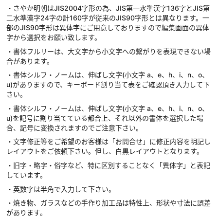
・さやか明朝はJIS2004字形の為、JIS第一水準漢字136字とJIS第
二水準漢字24字の計160字が従来のJIS90字形とは異なります。一
部のJIS90字形は異体字にご用意しておりますので編集画面の異体
字から選択をお願い致します。
・書体フルリーは、大文字から小文字への繋がりを表現できない場
合があります。
・書体シルフ・ノームは、伸ばし文字(小文字 a、e、h、i、n、o、
u)がありますので、キーボード割り当て表をご確認頂き入力して下
さい。
・書体シルフ・ノームは、伸ばし文字(小文字 a、e、h、i、n、o、
u)を記号に割り当てている都合上、それ以外の書体を選択した場
合、記号に変換されますのでご注意下さい。
・文字修正等をご希望のお客様は「お問合せ」に修正内容を明記し
レイアウトをご依頼下さい。但し、白黒レイアウトとなります。
・旧字・略字・俗字など、特に区別することなく「異体字」と表記
しています。
・英数字は半角で入力して下さい。
・焼き物、ガラスなどの手作り加工品は特性上、形状や寸法に誤差
があります。