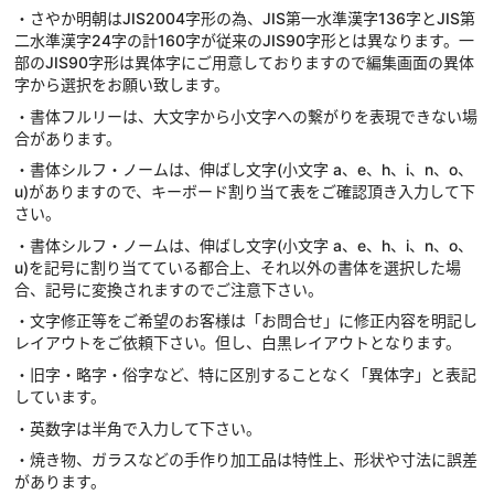
・さやか明朝はJIS2004字形の為、JIS第一水準漢字136字とJIS第
二水準漢字24字の計160字が従来のJIS90字形とは異なります。一
部のJIS90字形は異体字にご用意しておりますので編集画面の異体
字から選択をお願い致します。
・書体フルリーは、大文字から小文字への繋がりを表現できない場
合があります。
・書体シルフ・ノームは、伸ばし文字(小文字 a、e、h、i、n、o、
u)がありますので、キーボード割り当て表をご確認頂き入力して下
さい。
・書体シルフ・ノームは、伸ばし文字(小文字 a、e、h、i、n、o、
u)を記号に割り当てている都合上、それ以外の書体を選択した場
合、記号に変換されますのでご注意下さい。
・文字修正等をご希望のお客様は「お問合せ」に修正内容を明記し
レイアウトをご依頼下さい。但し、白黒レイアウトとなります。
・旧字・略字・俗字など、特に区別することなく「異体字」と表記
しています。
・英数字は半角で入力して下さい。
・焼き物、ガラスなどの手作り加工品は特性上、形状や寸法に誤差
があります。