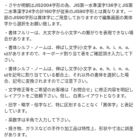
・さやか明朝はJIS2004字形の為、JIS第一水準漢字136字とJIS第
二水準漢字24字の計160字が従来のJIS90字形とは異なります。一
部のJIS90字形は異体字にご用意しておりますので編集画面の異体
字から選択をお願い致します。
・書体フルリーは、大文字から小文字への繋がりを表現できない場
合があります。
・書体シルフ・ノームは、伸ばし文字(小文字 a、e、h、i、n、o、
u)がありますので、キーボード割り当て表をご確認頂き入力して下
さい。
・書体シルフ・ノームは、伸ばし文字(小文字 a、e、h、i、n、o、
u)を記号に割り当てている都合上、それ以外の書体を選択した場
合、記号に変換されますのでご注意下さい。
・文字修正等をご希望のお客様は「お問合せ」に修正内容を明記し
レイアウトをご依頼下さい。但し、白黒レイアウトとなります。
・旧字・略字・俗字など、特に区別することなく「異体字」と表記
しています。
・英数字は半角で入力して下さい。
・焼き物、ガラスなどの手作り加工品は特性上、形状や寸法に誤差
があります。