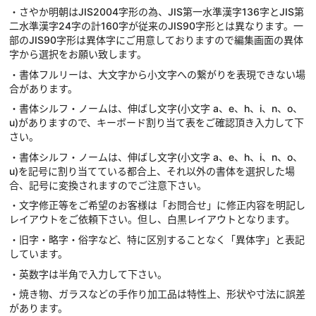
・さやか明朝はJIS2004字形の為、JIS第一水準漢字136字とJIS第
二水準漢字24字の計160字が従来のJIS90字形とは異なります。一
部のJIS90字形は異体字にご用意しておりますので編集画面の異体
字から選択をお願い致します。
・書体フルリーは、大文字から小文字への繋がりを表現できない場
合があります。
・書体シルフ・ノームは、伸ばし文字(小文字 a、e、h、i、n、o、
u)がありますので、キーボード割り当て表をご確認頂き入力して下
さい。
・書体シルフ・ノームは、伸ばし文字(小文字 a、e、h、i、n、o、
u)を記号に割り当てている都合上、それ以外の書体を選択した場
合、記号に変換されますのでご注意下さい。
・文字修正等をご希望のお客様は「お問合せ」に修正内容を明記し
レイアウトをご依頼下さい。但し、白黒レイアウトとなります。
・旧字・略字・俗字など、特に区別することなく「異体字」と表記
しています。
・英数字は半角で入力して下さい。
・焼き物、ガラスなどの手作り加工品は特性上、形状や寸法に誤差
があります。