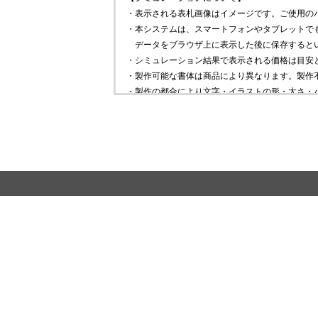
・表示される表札画像はイメージです。ご使用の
・本システムは、スマートフォンやタブレットで
データをブラウザ上に表示した後に保存すると
・シミュレーション結果で表示される価格は目安
・製作可能な書体は商品により異なります。製作
・製作の都合により文字・イラストの形・太さ・