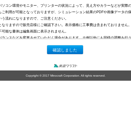
パソコン環境やモニター、プリンターの状況によって、見え方やカラーなどが実際
もご利用が可能となっておりますが、シミュレーション結果のPDFや画像データの
いう流れになりますので、ご注意ください。
となりますので販売店様にご確認下さい。表示価格に工事費は含まれておりません
不可能な書体は編集画面に表示されません。
バランスなどを変更させていただく場合があります。※例以外にも同様の調整を行
確認しました
Copyright © 2017 Minocraft Corporation. All rights reserved.