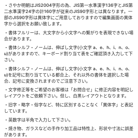
・さやか明朝はJIS2004字形の為、JIS第一水準漢字136字とJIS第
二水準漢字24字の計160字が従来のJIS90字形とは異なります。一
部のJIS90字形は異体字にご用意しておりますので編集画面の異体
字から選択をお願い致します。
・書体フルリーは、大文字から小文字への繋がりを表現できない場
合があります。
・書体シルフ・ノームは、伸ばし文字(小文字 a、e、h、i、n、o、
u)がありますので、キーボード割り当て表をご確認頂き入力して下
さい。
・書体シルフ・ノームは、伸ばし文字(小文字 a、e、h、i、n、o、
u)を記号に割り当てている都合上、それ以外の書体を選択した場
合、記号に変換されますのでご注意下さい。
・文字修正等をご希望のお客様は「お問合せ」に修正内容を明記し
レイアウトをご依頼下さい。但し、白黒レイアウトとなります。
・旧字・略字・俗字など、特に区別することなく「異体字」と表記
しています。
・英数字は半角で入力して下さい。
・焼き物、ガラスなどの手作り加工品は特性上、形状や寸法に誤差
があります。