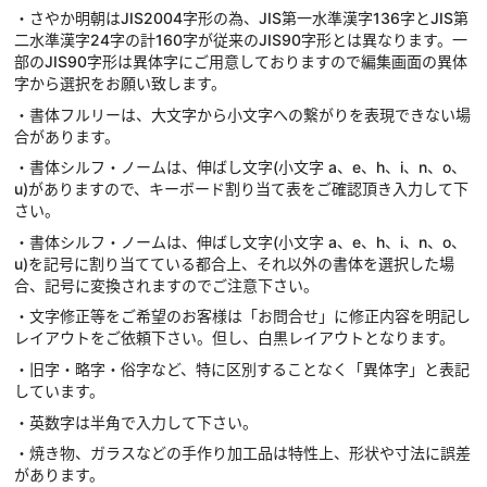
・さやか明朝はJIS2004字形の為、JIS第一水準漢字136字とJIS第
二水準漢字24字の計160字が従来のJIS90字形とは異なります。一
部のJIS90字形は異体字にご用意しておりますので編集画面の異体
字から選択をお願い致します。
・書体フルリーは、大文字から小文字への繋がりを表現できない場
合があります。
・書体シルフ・ノームは、伸ばし文字(小文字 a、e、h、i、n、o、
u)がありますので、キーボード割り当て表をご確認頂き入力して下
さい。
・書体シルフ・ノームは、伸ばし文字(小文字 a、e、h、i、n、o、
u)を記号に割り当てている都合上、それ以外の書体を選択した場
合、記号に変換されますのでご注意下さい。
・文字修正等をご希望のお客様は「お問合せ」に修正内容を明記し
レイアウトをご依頼下さい。但し、白黒レイアウトとなります。
・旧字・略字・俗字など、特に区別することなく「異体字」と表記
しています。
・英数字は半角で入力して下さい。
・焼き物、ガラスなどの手作り加工品は特性上、形状や寸法に誤差
があります。