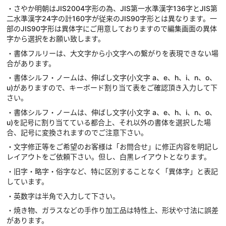
・さやか明朝はJIS2004字形の為、JIS第一水準漢字136字とJIS第
二水準漢字24字の計160字が従来のJIS90字形とは異なります。一
部のJIS90字形は異体字にご用意しておりますので編集画面の異体
字から選択をお願い致します。
・書体フルリーは、大文字から小文字への繋がりを表現できない場
合があります。
・書体シルフ・ノームは、伸ばし文字(小文字 a、e、h、i、n、o、
u)がありますので、キーボード割り当て表をご確認頂き入力して下
さい。
・書体シルフ・ノームは、伸ばし文字(小文字 a、e、h、i、n、o、
u)を記号に割り当てている都合上、それ以外の書体を選択した場
合、記号に変換されますのでご注意下さい。
・文字修正等をご希望のお客様は「お問合せ」に修正内容を明記し
レイアウトをご依頼下さい。但し、白黒レイアウトとなります。
・旧字・略字・俗字など、特に区別することなく「異体字」と表記
しています。
・英数字は半角で入力して下さい。
・焼き物、ガラスなどの手作り加工品は特性上、形状や寸法に誤差
があります。