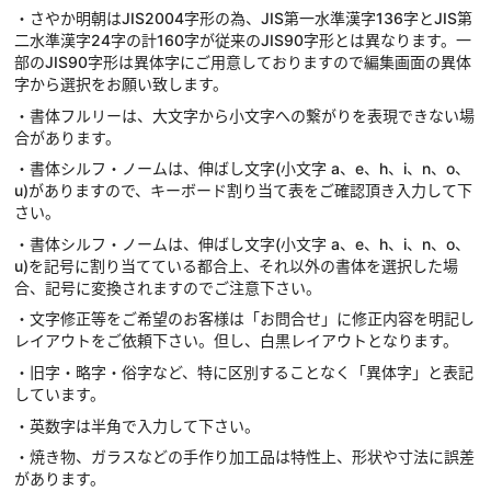
・さやか明朝はJIS2004字形の為、JIS第一水準漢字136字とJIS第
二水準漢字24字の計160字が従来のJIS90字形とは異なります。一
部のJIS90字形は異体字にご用意しておりますので編集画面の異体
字から選択をお願い致します。
・書体フルリーは、大文字から小文字への繋がりを表現できない場
合があります。
・書体シルフ・ノームは、伸ばし文字(小文字 a、e、h、i、n、o、
u)がありますので、キーボード割り当て表をご確認頂き入力して下
さい。
・書体シルフ・ノームは、伸ばし文字(小文字 a、e、h、i、n、o、
u)を記号に割り当てている都合上、それ以外の書体を選択した場
合、記号に変換されますのでご注意下さい。
・文字修正等をご希望のお客様は「お問合せ」に修正内容を明記し
レイアウトをご依頼下さい。但し、白黒レイアウトとなります。
・旧字・略字・俗字など、特に区別することなく「異体字」と表記
しています。
・英数字は半角で入力して下さい。
・焼き物、ガラスなどの手作り加工品は特性上、形状や寸法に誤差
があります。