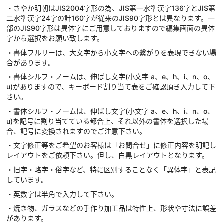
・さやか明朝はJIS2004字形の為、JIS第一水準漢字136字とJIS第
二水準漢字24字の計160字が従来のJIS90字形とは異なります。一
部のJIS90字形は異体字にご用意しておりますので編集画面の異体
字から選択をお願い致します。
・書体フルリーは、大文字から小文字への繋がりを表現できない場
合があります。
・書体シルフ・ノームは、伸ばし文字(小文字 a、e、h、i、n、o、
u)がありますので、キーボード割り当て表をご確認頂き入力して下
さい。
・書体シルフ・ノームは、伸ばし文字(小文字 a、e、h、i、n、o、
u)を記号に割り当てている都合上、それ以外の書体を選択した場
合、記号に変換されますのでご注意下さい。
・文字修正等をご希望のお客様は「お問合せ」に修正内容を明記し
レイアウトをご依頼下さい。但し、白黒レイアウトとなります。
・旧字・略字・俗字など、特に区別することなく「異体字」と表記
しています。
・英数字は半角で入力して下さい。
・焼き物、ガラスなどの手作り加工品は特性上、形状や寸法に誤差
があります。