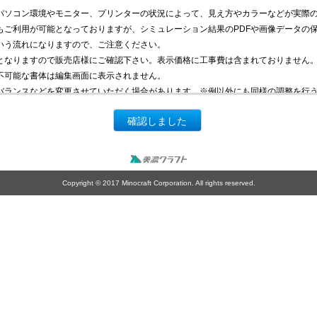
パソコン環境やモニター、プリンターの状況によって、見え方やカラーなどが実際
もご利用が可能となっておりますが、シミュレーション結果のPDFや画像データの
いう流れになりますので、ご注意ください。
となりますので販売店様にご確認下さい。表示価格に工事費は含まれておりません
不可能な書体は編集画面に表示されません。
バランスなどを変更させていただく場合があります。※例以外にも同様の調整を行
確認しました
Copyright © 2017 Minocraft Corporation. All rights reserved.