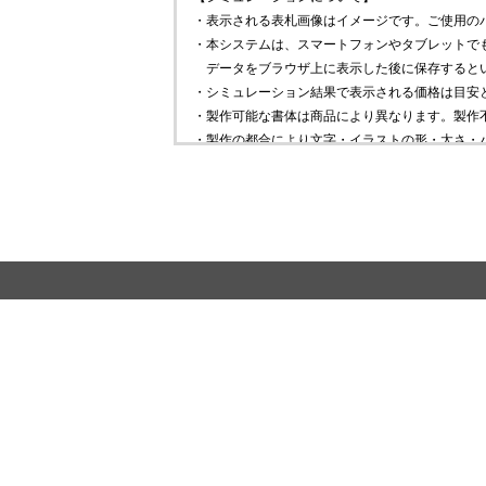
・表示される表札画像はイメージです。ご使用の
・本システムは、スマートフォンやタブレットで
データをブラウザ上に表示した後に保存すると
・シミュレーション結果で表示される価格は目安
・製作可能な書体は商品により異なります。製作
・製作の都合により文字・イラストの形・太さ・