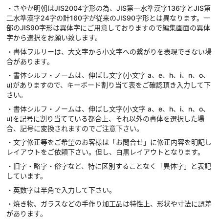
・さやか明朝はJIS2004字形の為、JIS第一水準漢字136字とJIS第
二水準漢字24字の計160字が従来のJIS90字形とは異なります。一
部のJIS90字形は異体字にご用意しておりますので編集画面の異体
字から選択をお願い致します。
・書体フルリーは、大文字から小文字への繋がりを表現できない場
合があります。
・書体シルフ・ノームは、伸ばし文字(小文字 a、e、h、i、n、o、
u)がありますので、キーボード割り当て表をご確認頂き入力して下
さい。
・書体シルフ・ノームは、伸ばし文字(小文字 a、e、h、i、n、o、
u)を記号に割り当てている都合上、それ以外の書体を選択した場
合、記号に変換されますのでご注意下さい。
・文字修正等をご希望のお客様は「お問合せ」に修正内容を明記し
レイアウトをご依頼下さい。但し、白黒レイアウトとなります。
・旧字・略字・俗字など、特に区別することなく「異体字」と表記
しています。
・英数字は半角で入力して下さい。
・焼き物、ガラスなどの手作り加工品は特性上、形状や寸法に誤差
があります。