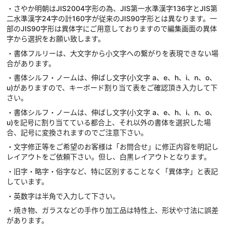
・さやか明朝はJIS2004字形の為、JIS第一水準漢字136字とJIS第
二水準漢字24字の計160字が従来のJIS90字形とは異なります。一
部のJIS90字形は異体字にご用意しておりますので編集画面の異体
字から選択をお願い致します。
・書体フルリーは、大文字から小文字への繋がりを表現できない場
合があります。
・書体シルフ・ノームは、伸ばし文字(小文字 a、e、h、i、n、o、
u)がありますので、キーボード割り当て表をご確認頂き入力して下
さい。
・書体シルフ・ノームは、伸ばし文字(小文字 a、e、h、i、n、o、
u)を記号に割り当てている都合上、それ以外の書体を選択した場
合、記号に変換されますのでご注意下さい。
・文字修正等をご希望のお客様は「お問合せ」に修正内容を明記し
レイアウトをご依頼下さい。但し、白黒レイアウトとなります。
・旧字・略字・俗字など、特に区別することなく「異体字」と表記
しています。
・英数字は半角で入力して下さい。
・焼き物、ガラスなどの手作り加工品は特性上、形状や寸法に誤差
があります。