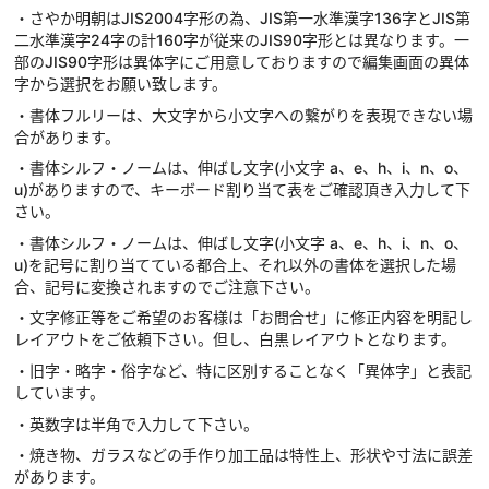
・さやか明朝はJIS2004字形の為、JIS第一水準漢字136字とJIS第
二水準漢字24字の計160字が従来のJIS90字形とは異なります。一
部のJIS90字形は異体字にご用意しておりますので編集画面の異体
字から選択をお願い致します。
・書体フルリーは、大文字から小文字への繋がりを表現できない場
合があります。
・書体シルフ・ノームは、伸ばし文字(小文字 a、e、h、i、n、o、
u)がありますので、キーボード割り当て表をご確認頂き入力して下
さい。
・書体シルフ・ノームは、伸ばし文字(小文字 a、e、h、i、n、o、
u)を記号に割り当てている都合上、それ以外の書体を選択した場
合、記号に変換されますのでご注意下さい。
・文字修正等をご希望のお客様は「お問合せ」に修正内容を明記し
レイアウトをご依頼下さい。但し、白黒レイアウトとなります。
・旧字・略字・俗字など、特に区別することなく「異体字」と表記
しています。
・英数字は半角で入力して下さい。
・焼き物、ガラスなどの手作り加工品は特性上、形状や寸法に誤差
があります。