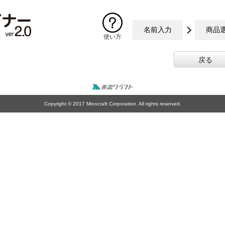
名前入力
商品
使い方
戻る
Copyright © 2017 Minocraft Corporation. All rights reserved.