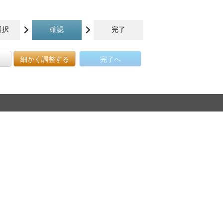
選択
確認
完了
細かく調整する
完了へ