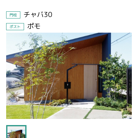
チャバ30
門柱
ポモ
ポスト