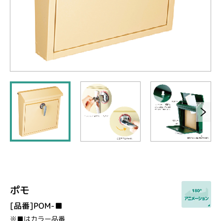
ポモ
[品番]POM-■
※■はカラー品番