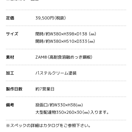
39,500円（税抜）
定価
閉時/約W380×H398×D138 （㎜）
サイズ
開時/約W380×H510×D333（㎜）
ZAM®（高耐食溶融めっき鋼板）
素材
パステルクリーム塗装
加工
約7営業日
製作日数
投函口/約W330×H38(㎜)
備考
大型配達物350×260×30（㎜）入ります。
※スペックの詳細はカタログをご参照下さい。