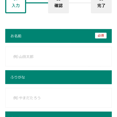
入力
確認
完了
必須
お名前
ふりがな