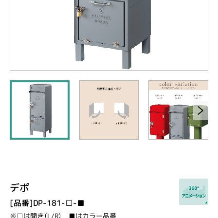
デポ
[品番]DP-181-□-■
※□は開き（L/R） ■はカラー品番