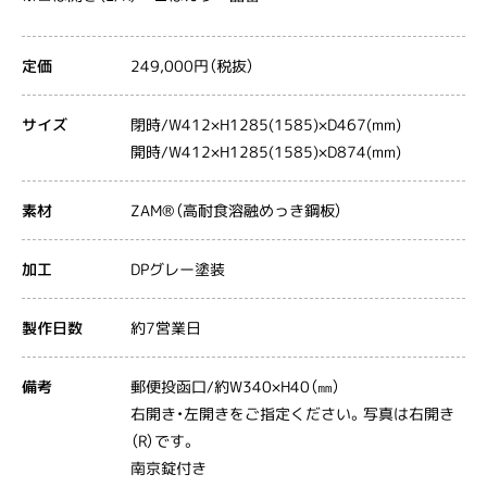
249,000円（税抜）
定価
閉時/W412×H1285(1585)×D467(mm)
サイズ
開時/W412×H1285(1585)×D874(mm)
ZAM®（高耐食溶融めっき鋼板）
素材
DPグレー塗装
加工
約7営業日
製作日数
郵便投函口/約W340×H40（㎜）
備考
右開き・左開きをご指定ください。写真は右開き
（R）です。
南京錠付き