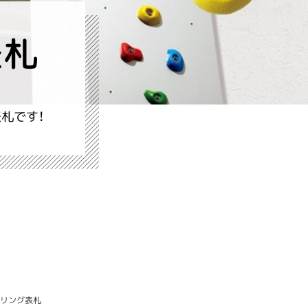
表札
札です！
リング表札