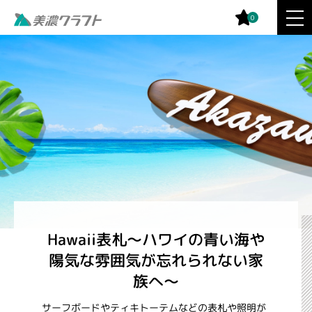
0
Hawaii表札～ハワイの青い海や
陽気な雰囲気が忘れられない家
族へ～
サーフボードやティキトーテムなどの表札や照明が