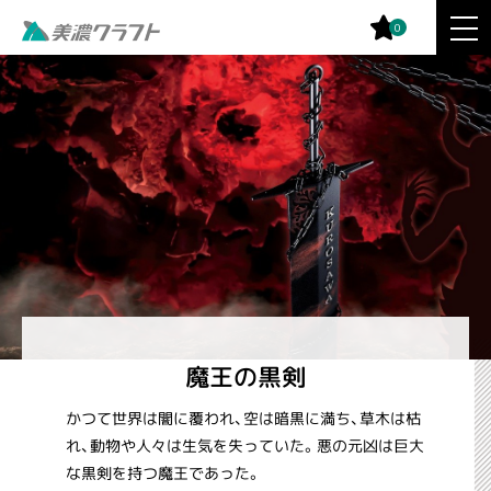
0
魔王の黒剣
かつて世界は闇に覆われ、空は暗黒に満ち、草木は枯
れ、動物や人々は生気を失っていた。悪の元凶は巨大
な黒剣を持つ魔王であった。