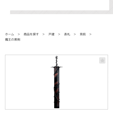
商品を探す
ホーム
戸建
表札
男前
魔王の黒剣