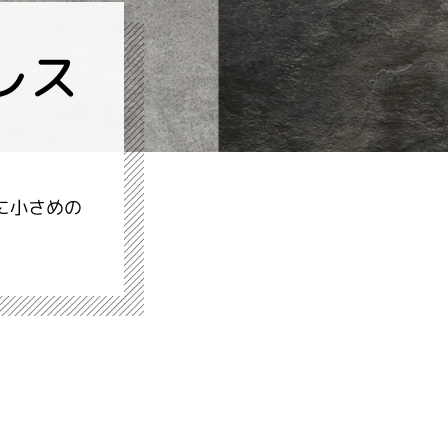
レス
－
に小さめの