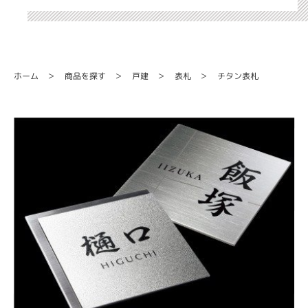
商品を探す
チタン表札
ホーム
戸建
表札