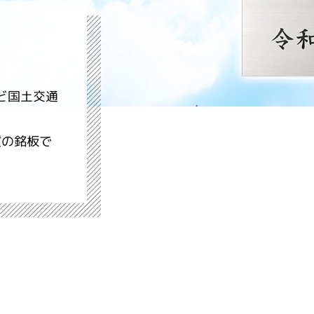
ど国土交通
質の銘板で