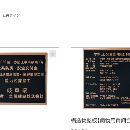
公共サイン
構造物銘板【鋳物用黄銅合