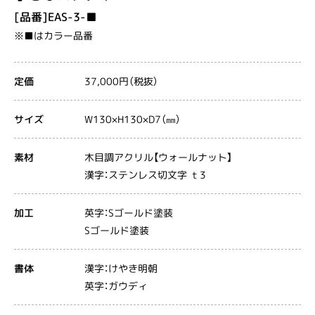
[品番]EAS-3-■
※■はカラー品番
37,000円（税抜）
定価
W130×H130×D7（㎜）
サイズ
木目調アクリル【ウォールナット】
素材
漢字：ステンレス切文字 ｔ3
英字：Sゴールド塗装
加工
Sゴールド塗装
漢字：けやき明朝
書体
英字：ガウディ