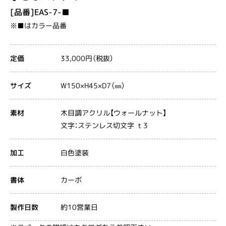
[品番]EAS-7-■
※■はカラー品番
33,000円（税抜）
定価
W150×H45×D7（㎜）
サイズ
木目調アクリル【ウォールナット】
素材
文字：ステンレス切文字 ｔ3
白色塗装
加工
カーボ
書体
約10営業日
製作日数