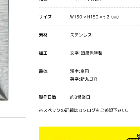
W150 × H150 ×ｔ2 （㎜）
サイズ
ステンレス
素材
文字：凹黒色塗装
加工
漢字:京円
書体
英字:新丸ゴＲ
約8営業日
製作日数
※スペックの詳細はカタログをご参照下さい。