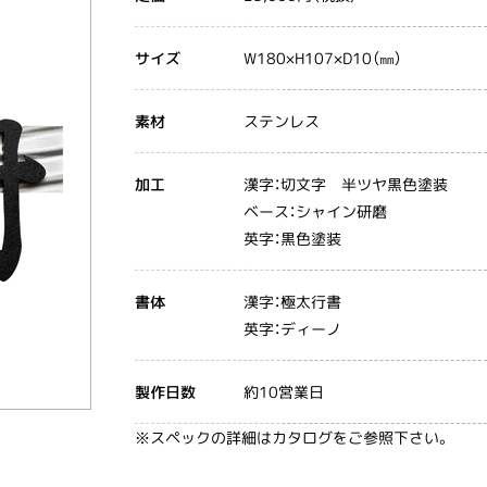
W180×H107×D10（㎜）
サイズ
ステンレス
素材
漢字：切文字 半ツヤ黒色塗装
加工
ベース：シャイン研磨
英字：黒色塗装
漢字：極太行書
書体
英字：ディーノ
約10営業日
製作日数
※スペックの詳細はカタログをご参照下さい。