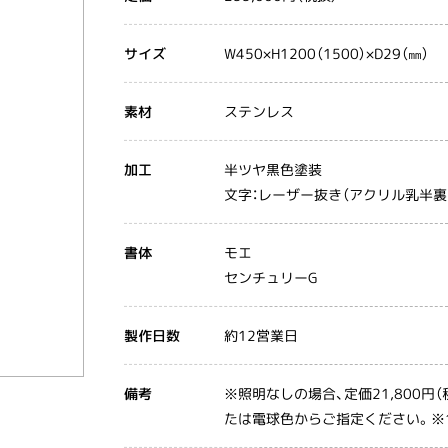
W450×H1200（1500）×D29（㎜）
サイズ
ステンレス
素材
半ツヤ黒色塗装
加工
文字：レーザー抜き（アクリル乳半裏
モエ
書体
センチュリーG
約12営業日
製作日数
※照明なしの場合、定価21,800円
備考
たは電球色からご指定ください。※