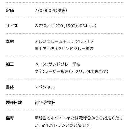
270,000円（税抜）
定価
Ｗ730×Ｈ1200（1500）×D54 （㎜）
サイズ
アルミフレーム＋ステンレスｔ2
素材
裏面アルミｔ2サンドグレー塗装
ベース：サンドグレー塗装
加工
文字：レーザー抜き（アクリル乳半裏当て）
スペシャル
書体
約15営業日
製作日数
照明色をホワイトまたは電球色からご指定くださ
備考
い。※12Vトランスが必要です。