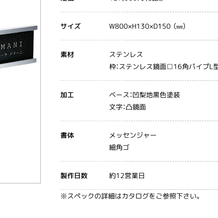
W800×H130×D150 （㎜）
サイズ
ステンレス
素材
枠：ステンレス鏡面□16角パイプL
ベース：凹梨地黒色塗装
加工
文字：凸鏡面
メッセンジャー
書体
細角ゴ
約12営業日
製作日数
※スペックの詳細はカタログをご参照下さい。