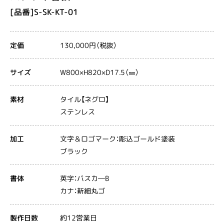
[品番]S-SK-KT-01
130,000円（税抜）
定価
W800×H820×D17.5（㎜）
サイズ
タイル【ネグロ】
素材
ステンレス
文字＆ロゴマーク：彫込ゴールド塗装
加工
ブラック
英字：バスカ―B
書体
カナ：新細丸ゴ
約12営業日
製作日数