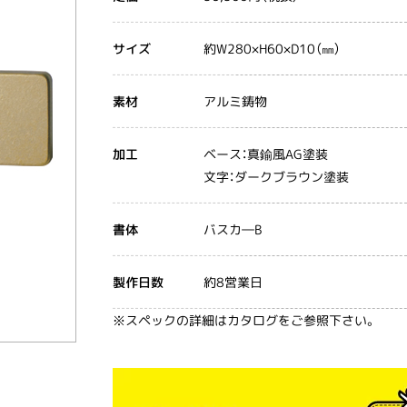
約W280×H60×D10（㎜）
サイズ
アルミ鋳物
素材
ベース：真鍮風AG塗装
加工
文字：ダークブラウン塗装
バスカ―B
書体
約8営業日
製作日数
※スペックの詳細はカタログをご参照下さい。