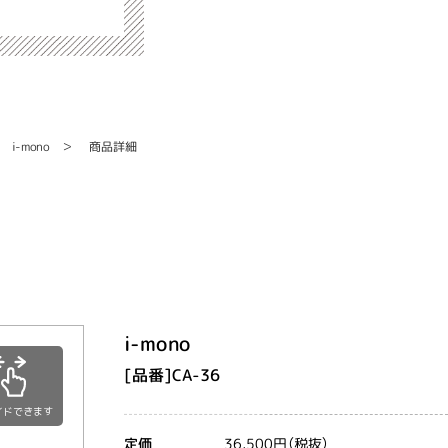
商品詳細
i-mono
i-mono
[品番]CA-36
イドできます
36,500円（税抜）
定価