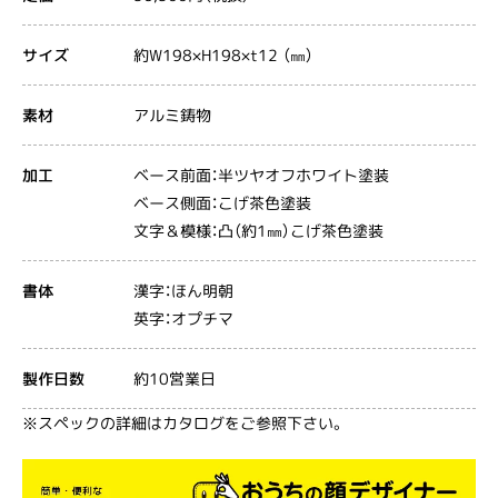
約W198×H198×t12 （㎜）
サイズ
アルミ鋳物
素材
ベース前面：半ツヤオフホワイト塗装
加工
ベース側面：こげ茶色塗装
文字＆模様：凸（約1㎜）こげ茶色塗装
漢字：ほん明朝
書体
英字：オプチマ
約10営業日
製作日数
※スペックの詳細はカタログをご参照下さい。