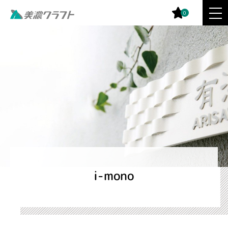
0
i-mono