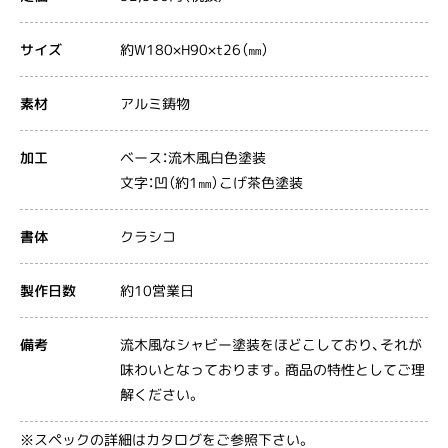
約W180×H90×t26（㎜）
サイズ
アルミ鋳物
素材
ベース：流木風白色塗装
加工
文字：凹（約1㎜）こげ茶色塗装
クラシコ
書体
約10営業日
製作日数
流木風なシャビー塗装をほどこしており、それが
備考
味わいとなっております。商品の特性としてご理
解ください。
※スペックの詳細はカタログをご参照下さい。