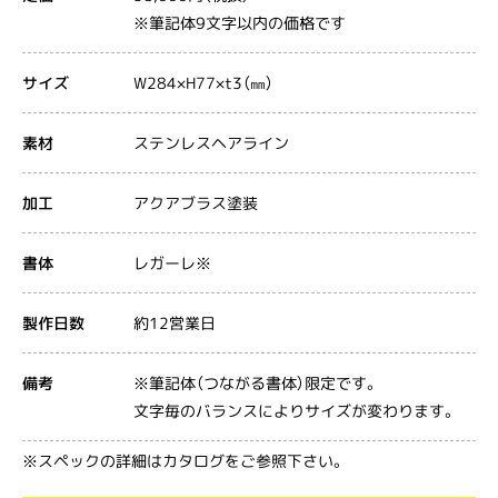
※筆記体9文字以内の価格です
W284×H77×t3（㎜）
サイズ
ステンレスヘアライン
素材
アクアブラス塗装
加工
レガーレ※
書体
約12営業日
製作日数
※筆記体（つながる書体）限定です。
備考
文字毎のバランスによりサイズが変わります。
※スペックの詳細はカタログをご参照下さい。