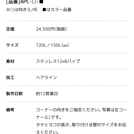
[品番]APC-□-■
※□は向き（L/R） ■はカラー品番
24,500円（税抜）
定価
720L／150L（㎜）
サイズ
ステンレス12×6パイプ
素材
ヘアライン
加工
約12営業日
製作日数
コーナーの向きをご指定ください。写真は左コー
備考
ナー（L）です。
タテとヨコの長さ、取り付ける壁のサイズをお伝
えください。